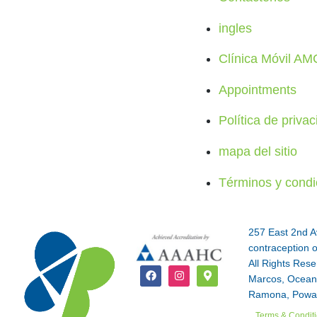
ingles
Clínica Móvil AM
Appointments
Política de priva
mapa del sitio
Términos y condi
257 East 2nd A
contraception o
All Rights Res
Marcos, Oceans
Ramona, Poway,
Terms & Condit